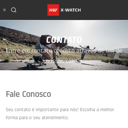
CONTATO
Entre em contato conosco através de um de
nossos canais
Fale Conosco
Seu contato é importante para nós! Escolha a melhor
forma para o seu atendimento.