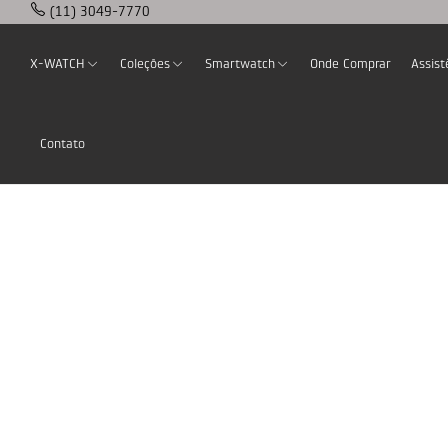
(11) 3049-7770
X-WATCH
Coleções
Smartwatch
Onde Comprar
Assist
Contato
Home
Products Tagged “Nude”