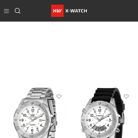
Home
Products
Tagged “Prata”