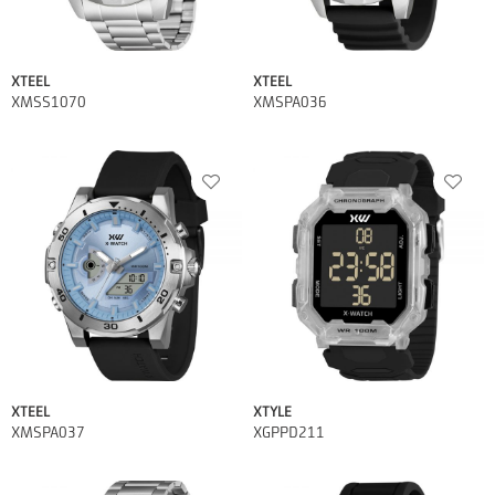
XTEEL
XTEEL
XMSS1070
XMSPA036
XTEEL
XTYLE
XMSPA037
XGPPD211