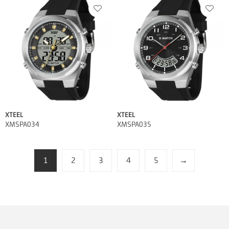
XTEEL
XTEEL
XMSPA034
XMSPA035
1
2
3
4
5
→