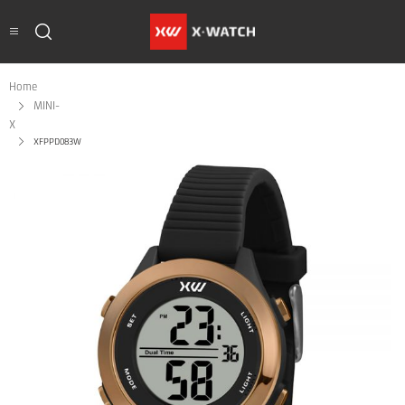
Home
MINI-
X
XFPPD083W