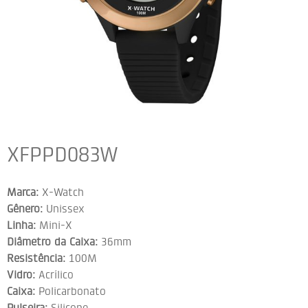
XFPPD083W
Marca:
X-Watch
Gênero:
Unissex
Linha:
Mini-X
Diâmetro da Caixa:
36mm
Resistência:
100M
Vidro:
Acrílico
Caixa:
Policarbonato
Pulseira:
Silicone