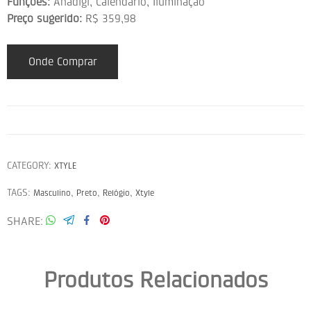
Funções:
Anadigi, Calendário, Iluminação
Preço sugerido:
R$ 359,98
Onde Comprar
CATEGORY:
XTYLE
TAGS:
,
,
,
Masculino
Preto
Relógio
Xtyle
SHARE
Produtos Relacionados