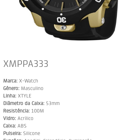
XMPPA333
Marca:
X-Watch
Gênero:
Masculino
Linha:
XTYLE
Diâmetro da Caixa:
53mm
Resistência:
100M
Vidro:
Acrílico
Caixa:
ABS
Pulseira:
Silicone