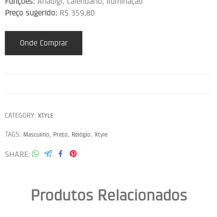
Funções:
Anadigi, Calendário, Iluminação
Preço sugerido:
R$ 359,80
Onde Comprar
CATEGORY:
XTYLE
TAGS:
,
,
,
Masculino
Preto
Relógio
Xtyle
SHARE
Produtos Relacionados