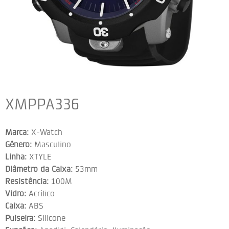
XMPPA336
Marca:
X-Watch
Gênero:
Masculino
Linha:
XTYLE
Diâmetro da Caixa:
53mm
Resistência:
100M
Vidro:
Acrílico
Caixa:
ABS
Pulseira:
Silicone