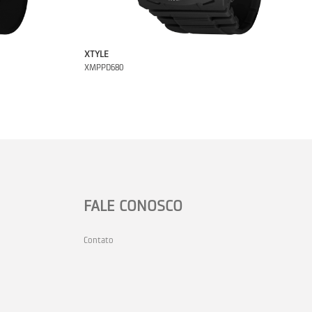
XTYLE
XMPPD680
FALE CONOSCO
Contato