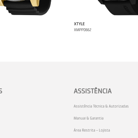
XTYLE
XMPPD662
S
ASSISTÊNCIA
Assistência Técnica & Autorizadas
Manual & Garantia
Área Restrita – Lojista