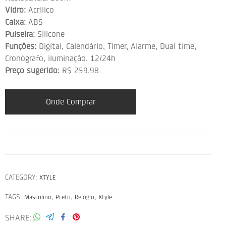
Vidro:
Acrílico
Caixa:
ABS
Pulseira:
Silicone
Funções:
Digital, Calendário, Timer, Alarme, Dual time,
Cronógrafo, iluminação, 12/24h
Preço sugerido:
R$ 259,98
Onde Comprar
CATEGORY:
XTYLE
TAGS:
,
,
,
Masculino
Preto
Relógio
Xtyle
SHARE