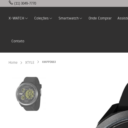
(11) 3049-7770
X-WATCH
Coleções
Smartwatch
Onde Comprar
Assist
Contato
XMPPD663
Home
XTYLE