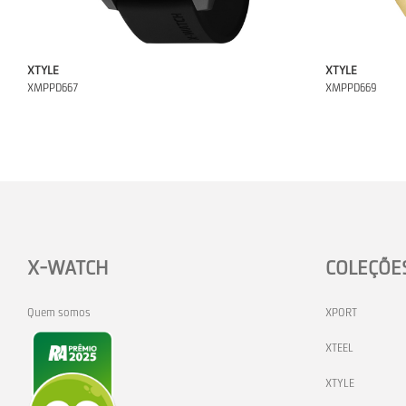
XTYLE
XTYLE
XMPPD667
XMPPD669
X-WATCH
COLEÇÕE
Quem somos
XPORT
XTEEL
XTYLE