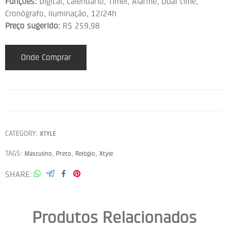
Funções:
Digital, Calendário, Timer, Alarme, Dual time,
Cronógrafo, iluminação, 12/24h
Preço sugerido:
R$ 259,98
Onde Comprar
CATEGORY:
XTYLE
TAGS:
,
,
,
Masculino
Preto
Relógio
Xtyle
SHARE
Produtos Relacionados