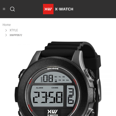
Home
XTYLE
XMPPD672