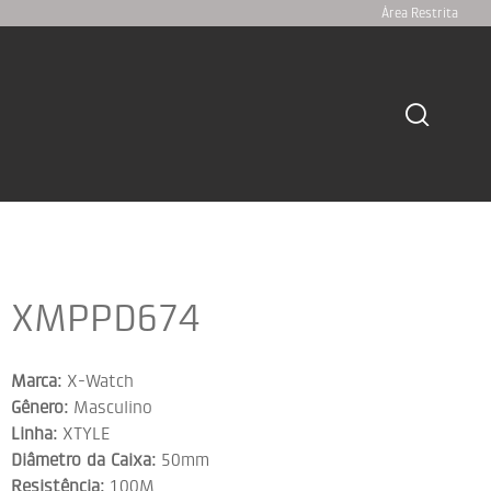
Área Restrita
XMPPD674
Marca:
X-Watch
Gênero:
Masculino
Linha:
XTYLE
Diâmetro da Caixa:
50mm
Resistência:
100M