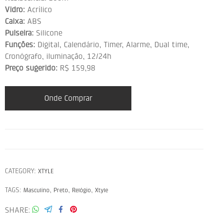
Vidro:
Acrílico
Caixa:
ABS
Pulseira:
Silicone
Funções:
Digital, Calendário, Timer, Alarme, Dual time,
Cronógrafo, iluminação, 12/24h
Preço sugerido:
R$ 159,98
Onde Comprar
CATEGORY:
XTYLE
TAGS:
,
,
,
Masculino
Preto
Relógio
Xtyle
SHARE