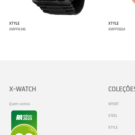
XTYLE
XTYLE
XMPPA346
XMPPD664
X-WATCH
COLEÇÕE
Quem somos
XPORT
XTEEL
XTYLE