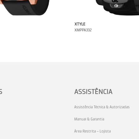
XTYLE
XMPPA332
S
ASSISTÊNCIA
Assistência Técnica & Autorizadas
Manual & Garantia
Área Restrita – Lojista