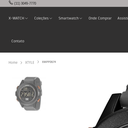
(11) 3049-7770
X-WATCH
Coleções
Smartwatch
Onde Comprar
Assist
Contato
XMPPD674
Home
XTYLE