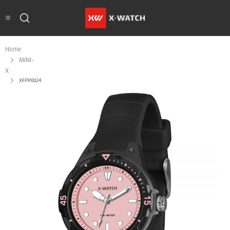
Home
MINI-
X
XFPP0024