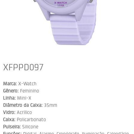
XFPPD097
Marca:
X-Watch
Gênero:
Feminino
Linha:
Mini-X
Diâmetro da Caixa:
35mm
Vidro:
Acrílico
Caixa:
Policarbonato
Pulseira:
Silicone
Funções:
Digital, Alarme, Cronógrafo, Iluminação, Calendário,