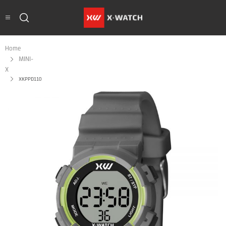
Home
MINI-
X
XKPPD110