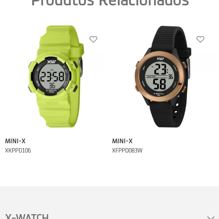
Produtos Relacionados
MINI-X
MINI-X
XKPPD106
XFPPD083W
X-WATCH