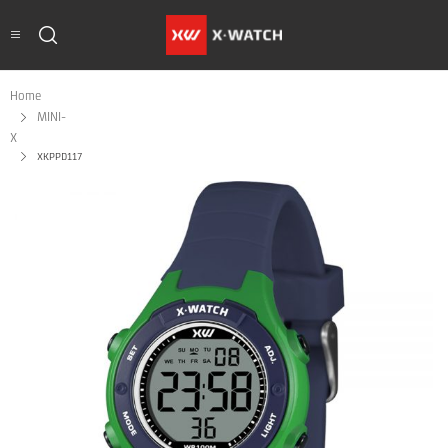
Home
MINI-
X
XKPPD117