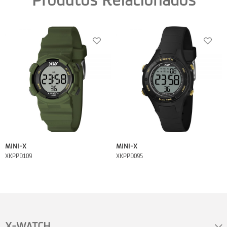
Produtos Relacionados
MINI-X
MINI-X
XKPPD109
XKPPD095
X-WATCH