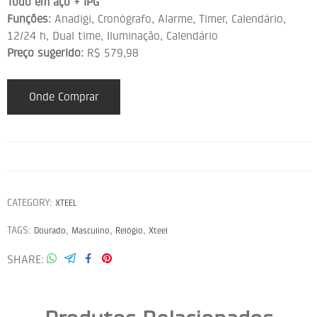
Todo em aço + IPG
Funções:
Anadigi, Cronógrafo, Alarme, Timer, Calendário,
12/24 h, Dual time, Iluminação, Calendário
Preço sugerido:
R$ 579,98
Onde Comprar
CATEGORY:
XTEEL
TAGS:
,
,
,
Dourado
Masculino
Relógio
Xteel
SHARE