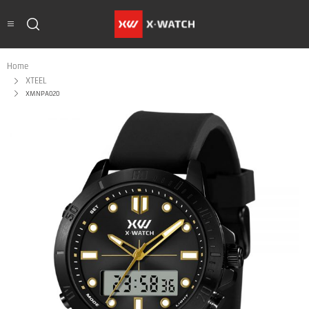
Home
XTEEL
XMNPA020