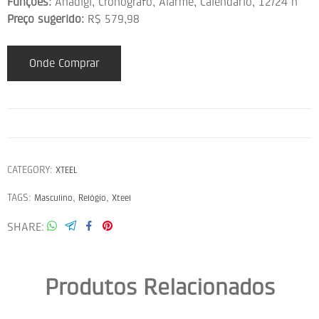
Funções:
Anadigi, Cronógrafo, Alarme, Calendário, 12/24 h
Preço sugerido:
R$ 579,98
Onde Comprar
CATEGORY:
XTEEL
TAGS:
,
,
Masculino
Relógio
Xteel
SHARE
Produtos Relacionados