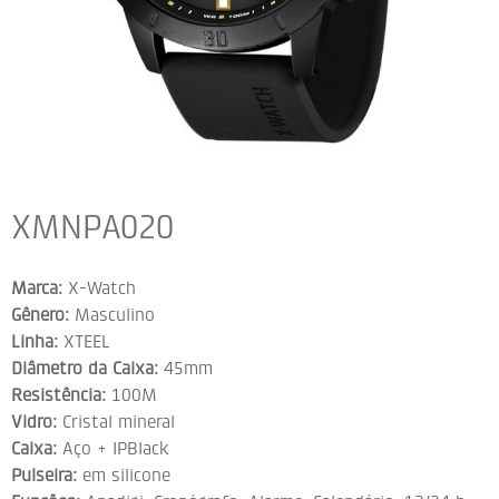
XMNPA020
Marca:
X-Watch
Gênero:
Masculino
Linha:
XTEEL
Diâmetro da Caixa:
45mm
Resistência:
100M
Vidro:
Cristal mineral
Caixa:
Aço + IPBlack
Pulseira:
em silicone