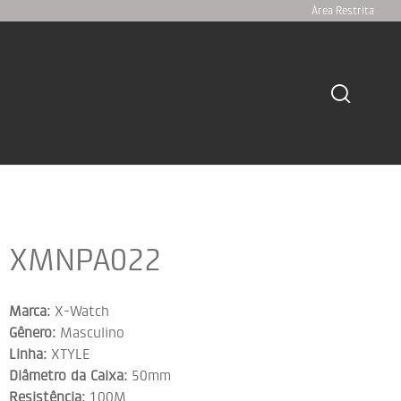
Área Restrita
XMNPA022
Marca:
X-Watch
Gênero:
Masculino
Linha:
XTYLE
Diâmetro da Caixa:
50mm
Resistência:
100M