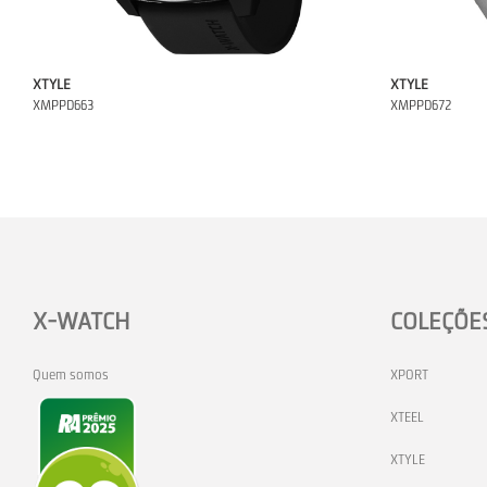
XTYLE
XTYLE
XMPPD663
XMPPD672
X-WATCH
COLEÇÕE
Quem somos
XPORT
XTEEL
XTYLE