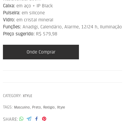
Caixa:
em aço + IP Black
Pulseira:
em silicone
Vidro:
em cristal mineral
Funções:
Anadigi, Calendário, Alarme, 12/24 h, Iluminação
Preço sugerido:
R$ 579,98
Onde Comprar
CATEGORY:
XTYLE
TAGS:
,
,
,
Masculino
Preto
Relógio
Xtyle
SHARE