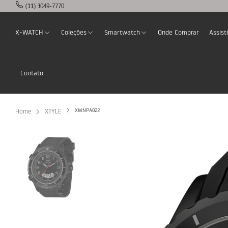
(11) 3049-7770
X-WATCH
Coleções
Smartwatch
Onde Comprar
Assist
Contato
XMNPA022
Home
XTYLE