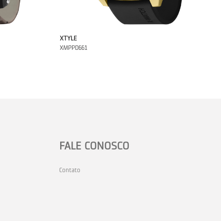
XTYLE
XMPPD661
FALE CONOSCO
Contato