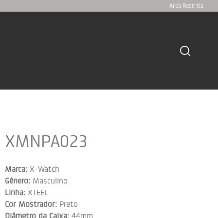
Área Restrita
XMNPA023
Marca:
X-Watch
Gênero:
Masculino
Linha:
XTEEL
Cor Mostrador:
Preto
Diâmetro da Caixa:
44mm