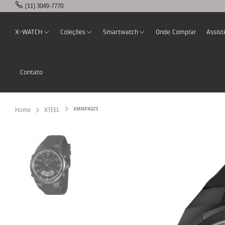
(11) 3049-7770
X-WATCH
Coleções
Smartwatch
Onde Comprar
Assist
Contato
XMNPA023
Home
XTEEL