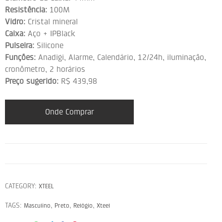
Resistência:
100M
Vidro:
Cristal mineral
Caixa:
Aço + IPBlack
Pulseira:
Silicone
Funções:
Anadigi, Alarme, Calendário, 12/24h, iluminação,
cronômetro, 2 horários
Preço sugerido:
R$ 439,98
Onde Comprar
CATEGORY:
XTEEL
TAGS:
,
,
,
Masculino
Preto
Relógio
Xteel