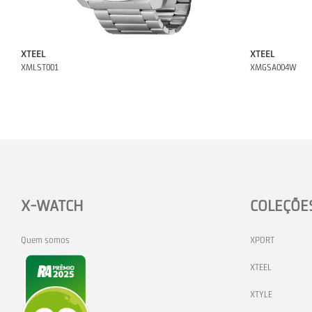
XTEEL
XTEEL
XMLST001
XMGSA004W
X-WATCH
COLEÇÕE
Quem somos
XPORT
XTEEL
XTYLE