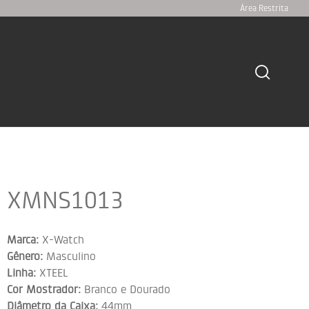
Área Restrita
XMNS1013
Marca:
X-Watch
Gênero:
Masculino
Linha:
XTEEL
Cor Mostrador:
Branco e Dourado
Diâmetro da Caixa:
44mm