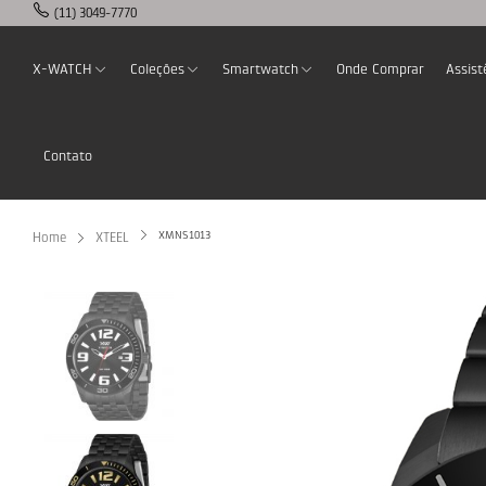
(11) 3049-7770
X-WATCH
Coleções
Smartwatch
Onde Comprar
Assist
Contato
XMNS1013
Home
XTEEL