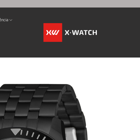
ência