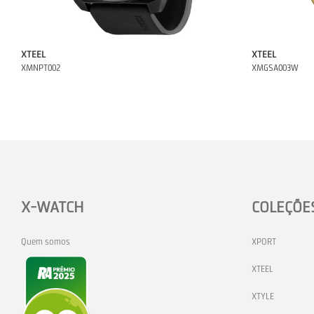
XTEEL
XTEEL
XMNPT002
XMGSA003W
X-WATCH
COLEÇÕE
Quem somos
XPORT
XTEEL
XTYLE