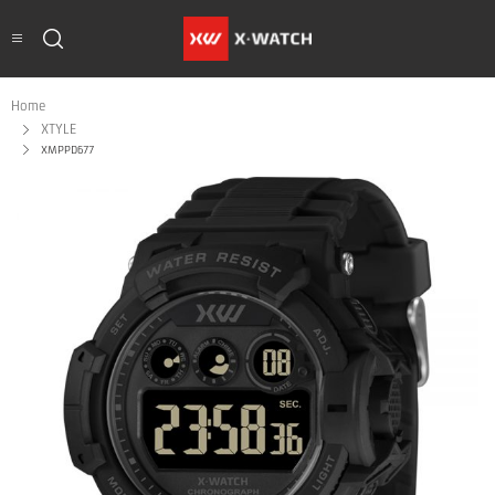
Home
XTYLE
XMPPD677