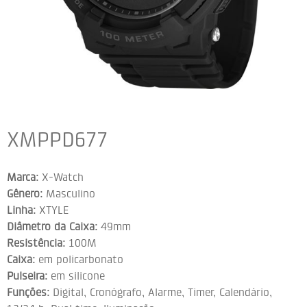
XMPPD677
Marca:
X-Watch
Gênero:
Masculino
Linha:
XTYLE
Diâmetro da Caixa:
49mm
Resistência:
100M
Caixa:
em policarbonato
Pulseira:
em silicone
Funções:
Digital, Cronógrafo, Alarme, Timer, Calendário,