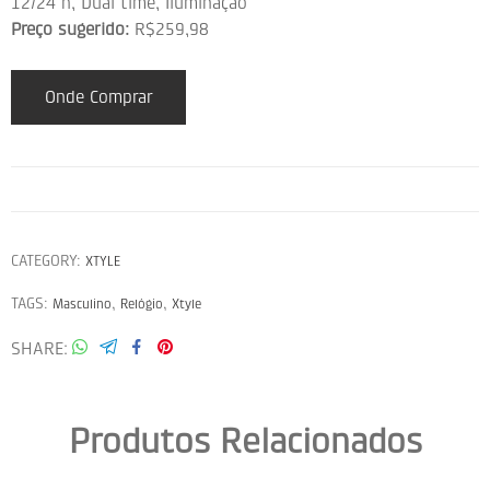
12/24 h, Dual time, Iluminação
Preço sugerido:
R$259,98
Onde Comprar
CATEGORY:
XTYLE
TAGS:
,
,
Masculino
Relógio
Xtyle
SHARE
Produtos Relacionados