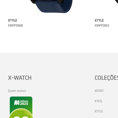
XTYLE
XTYLE
XMPPD668
XMPPD662
X-WATCH
COLEÇÕE
Quem somos
XPORT
XTEEL
XTYLE