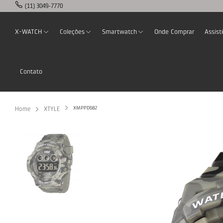
(11) 3049-7770
X-WATCH
Coleções
Smartwatch
Onde Comprar
Assist
Contato
XMPPD682
Home
XTYLE