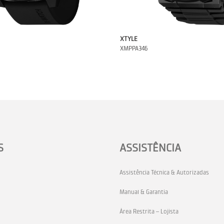
XTYLE
XMPPA346
S
ASSISTÊNCIA
Assistência Técnica & Autorizadas
Manual & Garantia
Área Restrita – Lojista