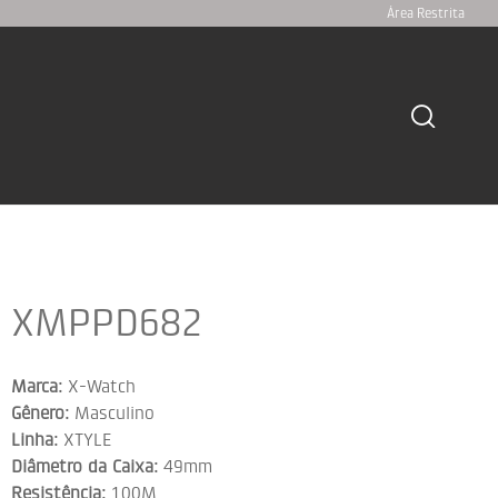
Área Restrita
XMPPD682
Marca:
X-Watch
Gênero:
Masculino
Linha:
XTYLE
Diâmetro da Caixa:
49mm
Resistência:
100M