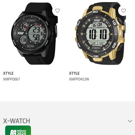
XTYLE
XTYLE
XMPPD667
XMPPD412W
X-WATCH