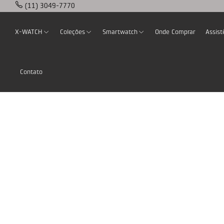
(11) 3049-7770
X-WATCH
Coleções
Smartwatch
Onde Comprar
Assist
Contato
Home
Products Tagged “Misto”