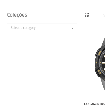
Coleções
S
Select a category
LANÇAMENTOS