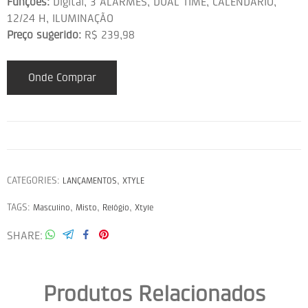
Funções:
Digital, 3 ALARMES, DUAL TIME, CALENDÁRIO,
12/24 H, ILUMINAÇÃO
Preço sugerido:
R$ 239,98
Onde Comprar
CATEGORIES:
,
LANÇAMENTOS
XTYLE
TAGS:
,
,
,
Masculino
Misto
Relógio
Xtyle
SHARE
Produtos Relacionados