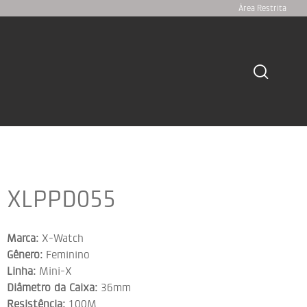
Área Restrita
XLPPD055
Marca:
X-Watch
Gênero:
Feminino
Linha:
Mini-X
Diâmetro da Caixa:
36mm
Resistência:
100M