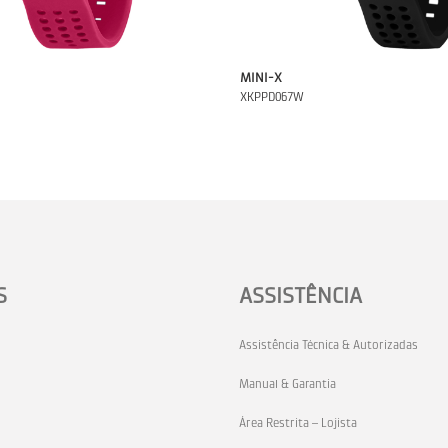
MINI-X
XKPPD067W
S
ASSISTÊNCIA
Assistência Técnica & Autorizadas
Manual & Garantia
Área Restrita – Lojista