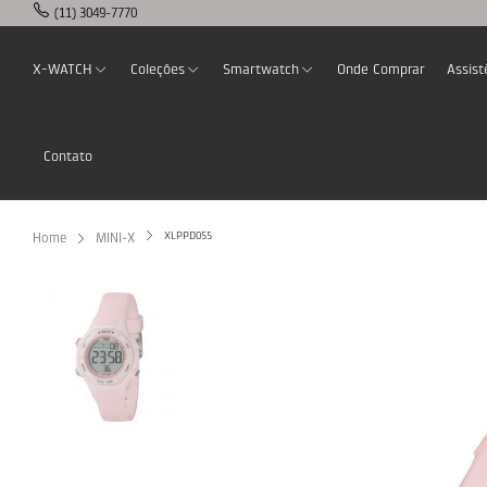
(11) 3049-7770
X-WATCH
Coleções
Smartwatch
Onde Comprar
Assist
Contato
XLPPD055
Home
MINI-X