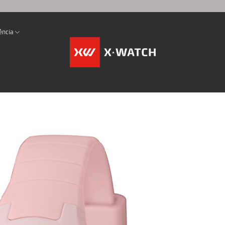
ência