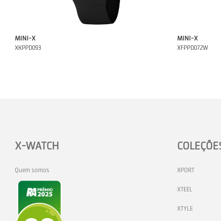
MINI-X
MINI-X
XKPPD093
XFPPD072W
X-WATCH
COLEÇÕE
Quem somos
XPORT
XTEEL
XTYLE