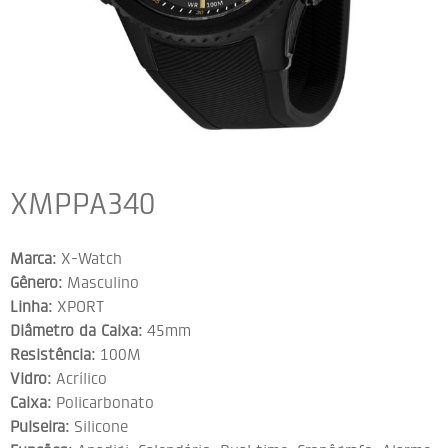
XMPPA340
Marca:
X-Watch
Gênero:
Masculino
Linha:
XPORT
Diâmetro da Caixa:
45mm
Resistência:
100M
Vidro:
Acrílico
Caixa:
Policarbonato
Pulseira:
Silicone