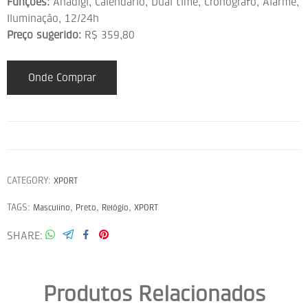
Funções:
Anadigi, Calendário, Dual time, Cronôgrafo, Alarme,
Iluminação, 12/24h
Preço sugerido:
R$ 359,80
Onde Comprar
CATEGORY:
XPORT
TAGS:
,
,
,
Masculino
Preto
Relógio
XPORT
SHARE
Produtos Relacionados