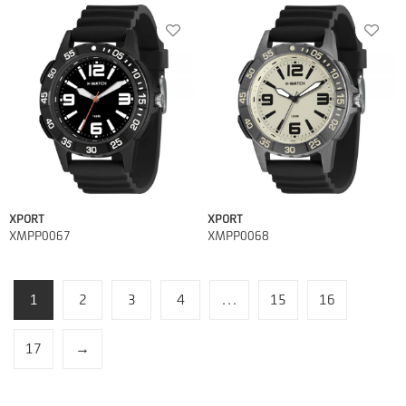
XPORT
XPORT
XMPP0067
XMPP0068
1
2
3
4
…
15
16
17
→