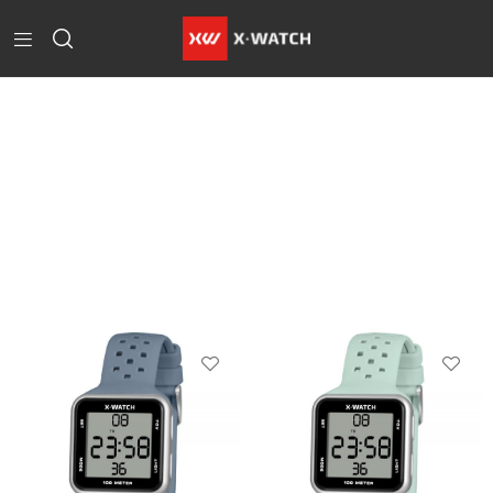
Home
Products
Tagged
“XPORT”