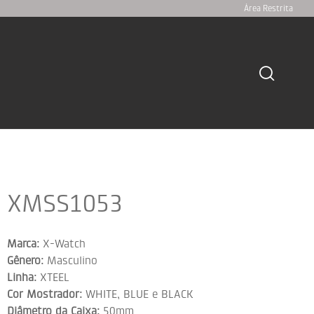
Área Restrita
XMSS1053
Marca:
X-Watch
Gênero:
Masculino
Linha:
XTEEL
Cor Mostrador:
WHITE, BLUE e BLACK
Diâmetro da Caixa:
50mm