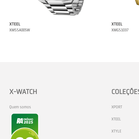
XTEEL
XTEEL
XMSSA005W
XMGS1037
X-WATCH
COLEÇÕE
Quem somos
XPORT
XTEEL
XTYLE