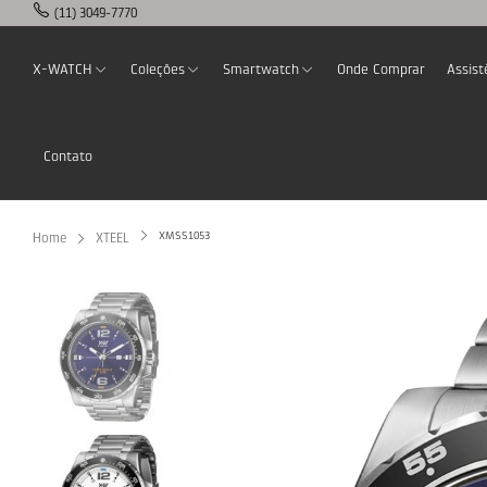
(11) 3049-7770
X-WATCH
Coleções
Smartwatch
Onde Comprar
Assist
Contato
XMSS1053
Home
XTEEL