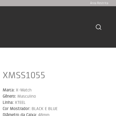
Área Restrita
XMSS1055
Marca:
X-Watch
Gênero:
Masculino
Linha:
XTEEL
Cor Mostrador:
BLACK E BLUE
Diâmetro da Caixa:
48mm