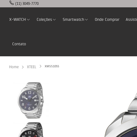
(11) 3049-7770
X-WATCH
Coleções
Smartwatch
Onde Comprar
Assist
Contato
XMSS1055
Home
XTEEL