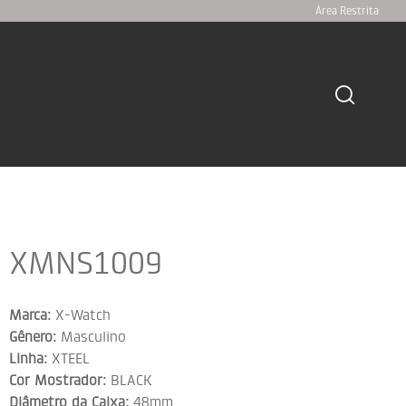
Área Restrita
XMNS1009
Marca:
X-Watch
Gênero:
Masculino
Linha:
XTEEL
Cor Mostrador:
BLACK
Diâmetro da Caixa:
48mm