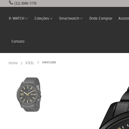
(11) 3049-7770
X-WATCH
Coleções
Smartwatch
Onde Comprar
Assist
Contato
XMNS1009
Home
XTEEL