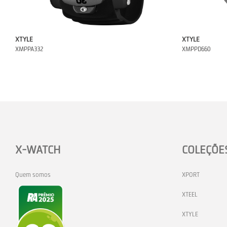
XTYLE
XTYLE
XMPPA332
XMPPD660
X-WATCH
COLEÇÕE
Quem somos
XPORT
XTEEL
XTYLE