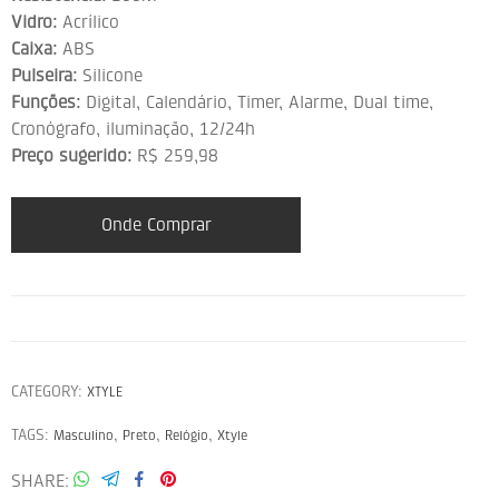
Vidro:
Acrílico
Caixa:
ABS
Pulseira:
Silicone
Funções:
Digital, Calendário, Timer, Alarme, Dual time,
Cronógrafo, iluminação, 12/24h
Preço sugerido:
R$ 259,98
Onde Comprar
CATEGORY:
XTYLE
TAGS:
,
,
,
Masculino
Preto
Relógio
Xtyle
SHARE