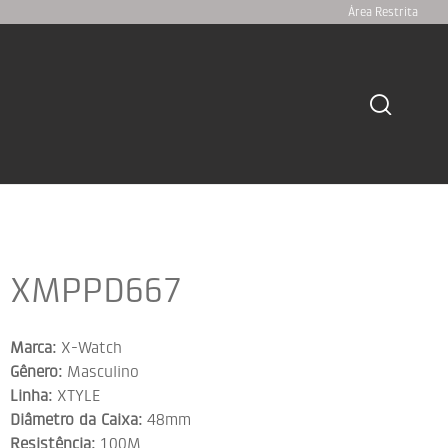
Área Restrita
XMPPD667
Marca:
X-Watch
Gênero:
Masculino
Linha:
XTYLE
Diâmetro da Caixa:
48mm
Resistência:
100M