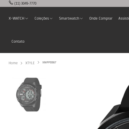
(11) 3049-7770
X-WATCH
Coleções
Smartwatch
Onde Comprar
Assist
Contato
XMPPD667
Home
XTYLE