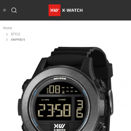
Home
XTYLE
XMPPD673