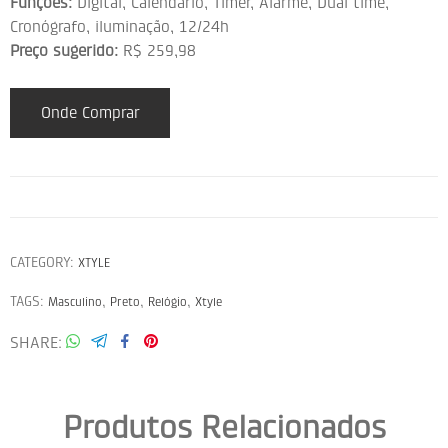
Funções:
Digital, Calendário, Timer, Alarme, Dual time,
Cronógrafo, iluminação, 12/24h
Preço sugerido:
R$ 259,98
Onde Comprar
CATEGORY:
XTYLE
TAGS:
,
,
,
Masculino
Preto
Relógio
Xtyle
SHARE
Produtos Relacionados