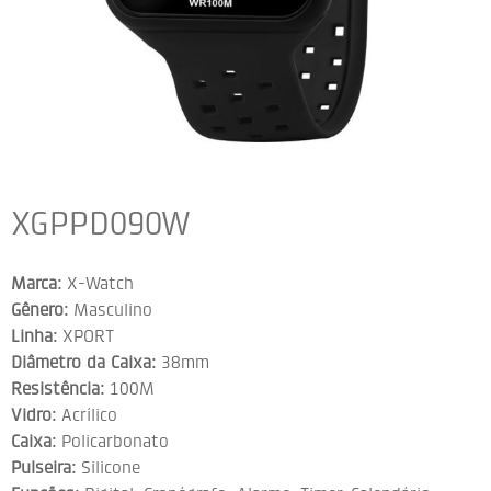
XGPPD090W
Marca:
X-Watch
Gênero:
Masculino
Linha:
XPORT
Diâmetro da Caixa:
38mm
Resistência:
100M
Vidro:
Acrílico
Caixa:
Policarbonato
Pulseira:
Silicone