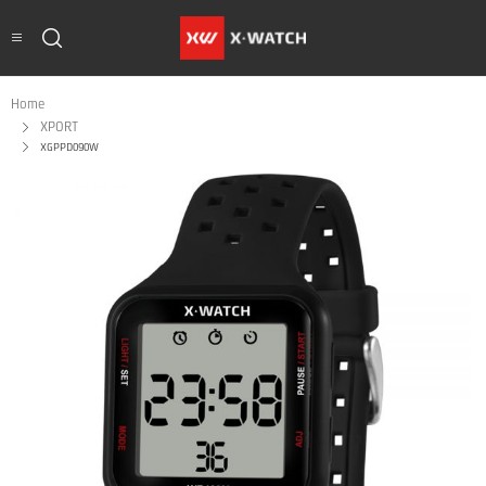
Home
XPORT
XGPPD090W