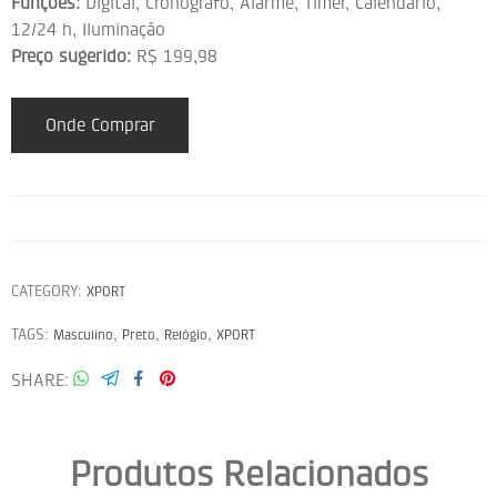
Funções:
Digital, Cronógrafo, Alarme, Timer, Calendário,
12/24 h, Iluminação
Preço sugerido:
R$ 199,98
Onde Comprar
CATEGORY:
XPORT
TAGS:
,
,
,
Masculino
Preto
Relógio
XPORT
SHARE
Produtos Relacionados