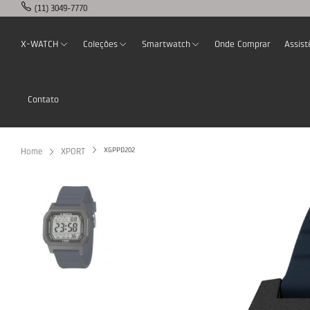
(11) 3049-7770
X-WATCH
Coleções
Smartwatch
Onde Comprar
Assist
Contato
XGPPD202
Home
XPORT