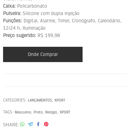
Caixa:
Policarbonato
Pulseira:
Silicone com dupla injeção
Funções:
Digital, Alarme, Timer, Cronógrafo, Calendário,
12/24 h, Iluminação
Preço sugerido:
R$ 199,98
Onde Comprar
CATEGORIES:
,
LANÇAMENTOS
XPORT
TAGS:
,
,
,
Masculino
Preto
Relógio
XPORT
SHARE