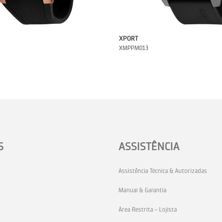
XPORT
XMPPM013
S
ASSISTÊNCIA
Assistência Técnica & Autorizadas
Manual & Garantia
Área Restrita – Lojista