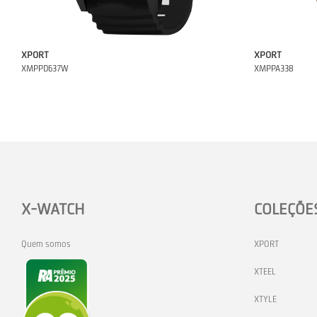
XPORT
XPORT
XMPPD637W
XMPPA338
X-WATCH
COLEÇÕE
Quem somos
XPORT
XTEEL
XTYLE