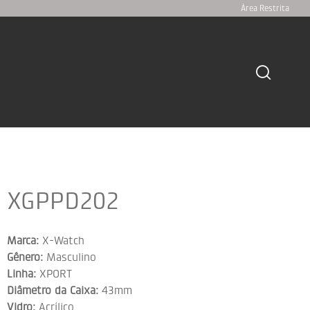
Área Restrita
XGPPD202
Marca:
X-Watch
Gênero:
Masculino
Linha:
XPORT
Diâmetro da Caixa:
43mm
Vidro:
Acrílico