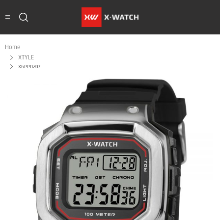
Home
XTYLE
XGPPD207