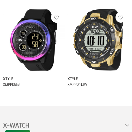
XTYLE
XTYLE
XMPPD659
XMPPD412W
X-WATCH