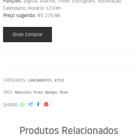
Funções:
Digital, Alarme, Timer, Cronógrafo, Iluminação,
Calendário, Horário 12/24h
Preço sugerido:
R$ 279,98
Onde Comprar
CATEGORIES:
,
LANÇAMENTOS
XTYLE
TAGS:
,
,
,
Masculino
Preto
Relógio
Xtyle
SHARE
Produtos Relacionados