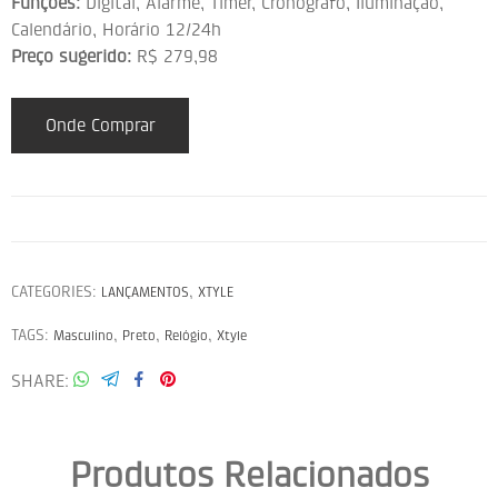
Funções:
Digital, Alarme, Timer, Cronógrafo, Iluminação,
Calendário, Horário 12/24h
Preço sugerido:
R$ 279,98
Onde Comprar
CATEGORIES:
,
LANÇAMENTOS
XTYLE
TAGS:
,
,
,
Masculino
Preto
Relógio
Xtyle
SHARE
Produtos Relacionados