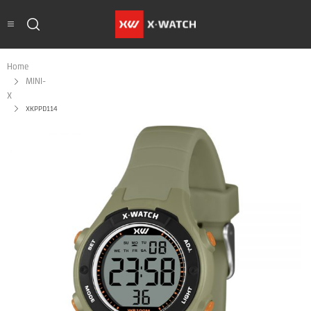
Home
MINI-
X
XKPPD114