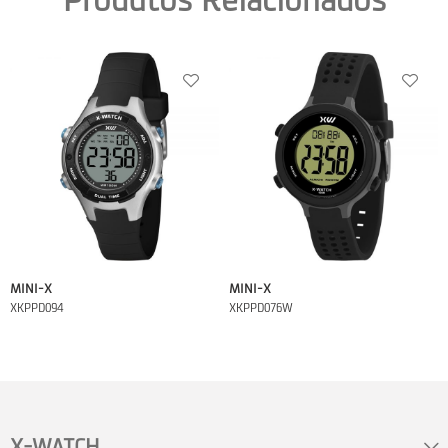
Produtos Relacionados
MINI-X
MINI-X
XKPPD094
XKPPD076W
X-WATCH