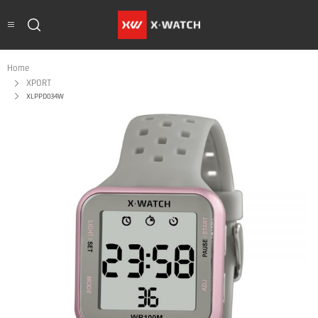
Home
XPORT
XLPPD034W