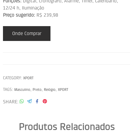
Funções:
Digital, Cronógrafo, Alarme, Timer, Calendário,
12/24 h, Iluminação
Preço sugerido:
R$ 239,98
Onde Comprar
CATEGORY:
XPORT
TAGS:
,
,
,
Masculino
Preto
Relógio
XPORT
SHARE
Produtos Relacionados