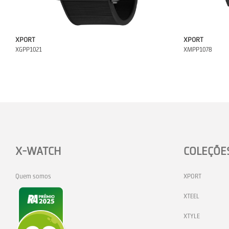
XPORT
XPORT
XGPP1021
XMPP1078
X-WATCH
COLEÇÕE
Quem somos
XPORT
XTEEL
XTYLE