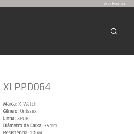
Área Restrita
XLPPD064
Marca:
X-Watch
Gênero:
Unissex
Linha:
XPORT
Diâmetro da Caixa:
35mm
Resistência:
100M