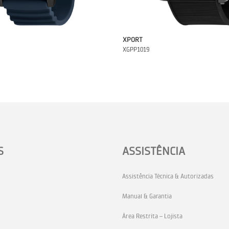
XPORT
XGPP1019
S
ASSISTÊNCIA
Assistência Técnica & Autorizadas
Manual & Garantia
Área Restrita – Lojista