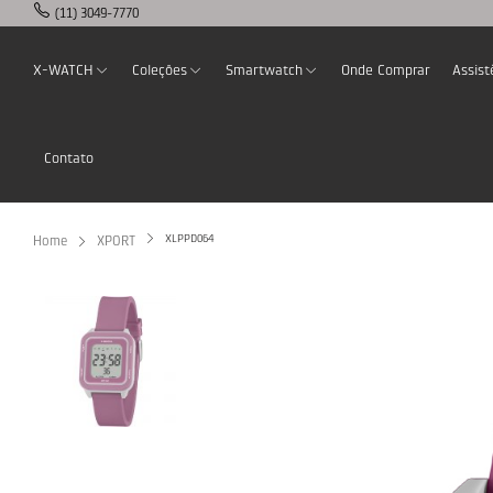
(11) 3049-7770
X-WATCH
Coleções
Smartwatch
Onde Comprar
Assist
Contato
XLPPD064
Home
XPORT