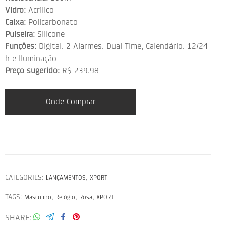
Vidro:
Acrílico
Caixa:
Policarbonato
Pulseira:
Silicone
Funções:
Digital, 2 Alarmes, Dual Time, Calendário, 12/24
h e Iluminação
Preço sugerido:
R$ 239,98
Onde Comprar
CATEGORIES:
,
LANÇAMENTOS
XPORT
TAGS:
,
,
,
Masculino
Relógio
Rosa
XPORT
SHARE