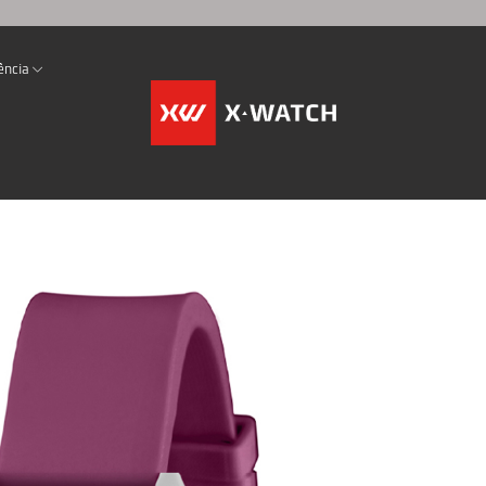
ência