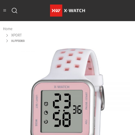
Home
XPORT
XLPPD069