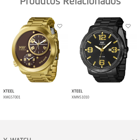
Produtos Relacionados
XTEEL
XTEEL
XMGST001
XMNS1010