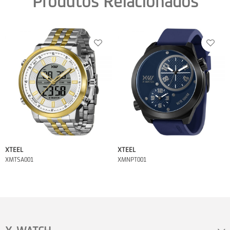
Produtos Relacionados
XTEEL
XTEEL
XMTSA001
XMNPT001