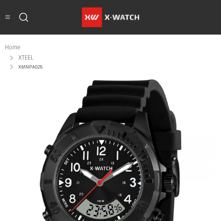
Home
XTEEL
XMNPA026