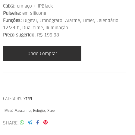
Caixa:
em aço + IPBlack
Pulseira:
em silicone
Funções:
Digital, Cronógrafo, Alarme, Timer, Calendário,
12/24 h, Dual time, Iluminação
Preço sugerido:
R$ 199,98
Onde Comprar
CATEGORY:
XTEEL
TAGS:
,
,
Masculino
Relógio
Xteel
SHARE