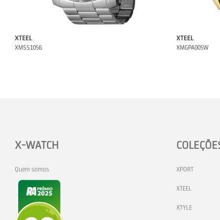
XTEEL
XTEEL
XMSS1056
XMGPA005W
X-WATCH
COLEÇÕE
Quem somos
XPORT
XTEEL
XTYLE