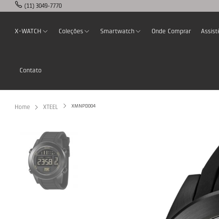
(11) 3049-7770
X-WATCH
Coleções
Smartwatch
Onde Comprar
Assist
Contato
XMNPD004
Home
XTEEL