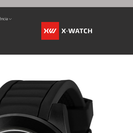
ência