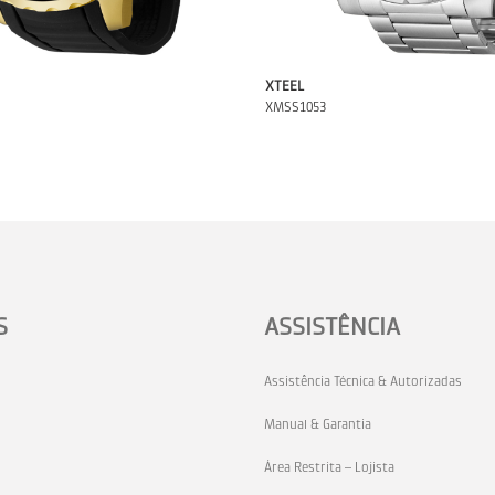
XTEEL
XMSS1053
S
ASSISTÊNCIA
Assistência Técnica & Autorizadas
Manual & Garantia
Área Restrita – Lojista