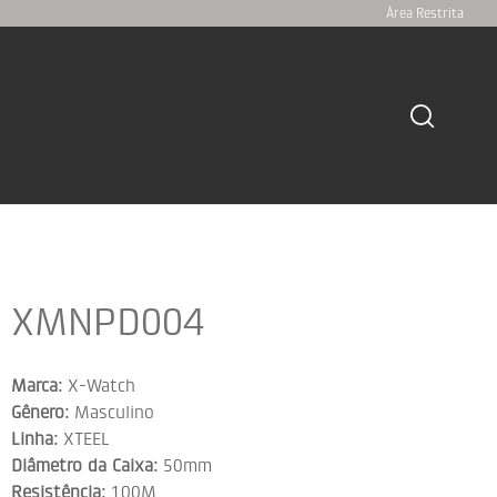
Área Restrita
XMNPD004
Marca:
X-Watch
Gênero:
Masculino
Linha:
XTEEL
Diâmetro da Caixa:
50mm
Resistência:
100M