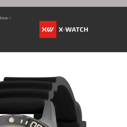
ência