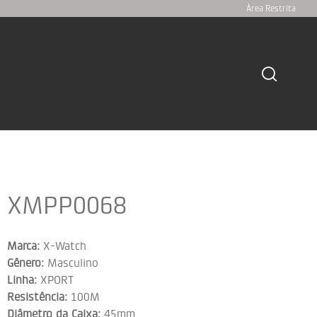
Área Restrita
XMPP0068
Marca:
X-Watch
Gênero:
Masculino
Linha:
XPORT
Resistência:
100M
Diâmetro da Caixa:
45mm