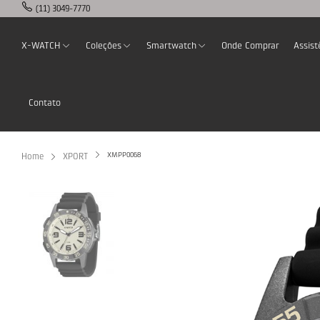
(11) 3049-7770
X-WATCH
Coleções
Smartwatch
Onde Comprar
Assist
Contato
XMPP0068
Home
XPORT