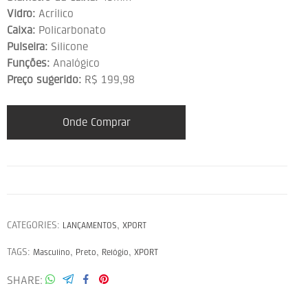
Vidro:
Acrílico
Caixa:
Policarbonato
Pulseira:
Silicone
Funções:
Analógico
Preço sugerido:
R$ 199,98
Onde Comprar
CATEGORIES:
,
LANÇAMENTOS
XPORT
TAGS:
,
,
,
Masculino
Preto
Relógio
XPORT
SHARE