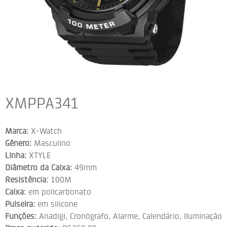
XMPPA341
Marca:
X-Watch
Gênero:
Masculino
Linha:
XTYLE
Diâmetro da Caixa:
49mm
Resistência:
100M
Caixa:
em policarbonato
Pulseira:
em silicone
Funções:
Anadigi, Cronógrafo, Alarme, Calendário, Iluminação