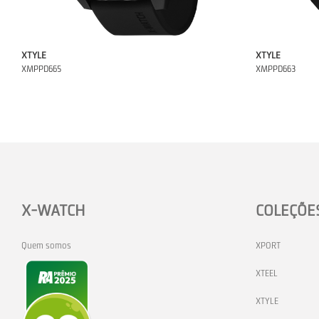
XTYLE
XTYLE
XMPPD665
XMPPD663
X-WATCH
COLEÇÕE
Quem somos
XPORT
XTEEL
XTYLE