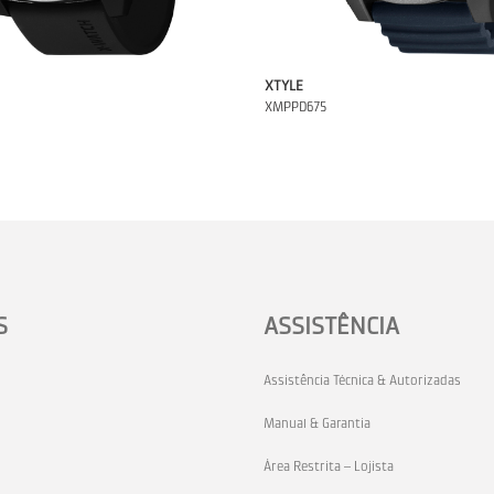
XTYLE
XMPPD675
S
ASSISTÊNCIA
Assistência Técnica & Autorizadas
Manual & Garantia
Área Restrita – Lojista