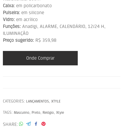
Caixa:
em policarbonato
Pulseira:
em silicone
Vidro:
em acrílico
Funções:
Anadigi, ALARME, CALENDÁRIO, 12/24 H,
ILUMINAÇÃO
Preço sugerido:
R$ 359,98
Onde Comprar
CATEGORIES:
,
LANÇAMENTOS
XTYLE
TAGS:
,
,
,
Masculino
Preto
Relógio
Xtyle
SHARE