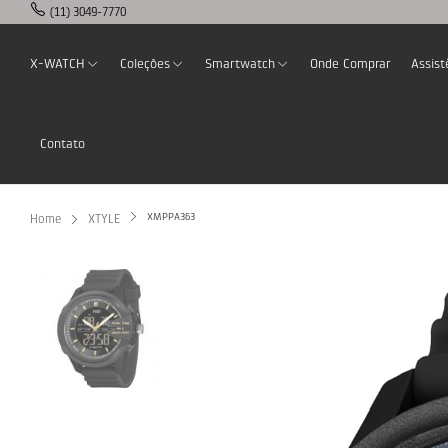
(11) 3049-7770
X-WATCH
Coleções
Smartwatch
Onde Comprar
Assist
Contato
XMPPA363
Home
XTYLE