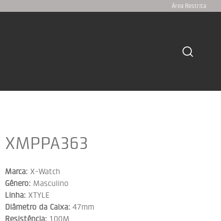
Área Restrita
XMPPA363
Marca:
X-Watch
Gênero:
Masculino
Linha:
XTYLE
Diâmetro da Caixa:
47mm
Resistência:
100M