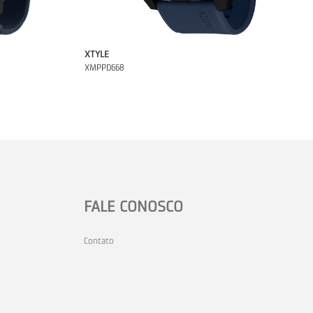
XTYLE
XMPPD668
FALE CONOSCO
Contato