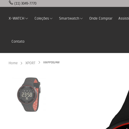
(11) 3049-7770
X-WATCH
Coleções
Smartwatch
Onde Comprar
Assist
Contato
XMPPD624W
Home
XPORT