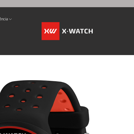
ência