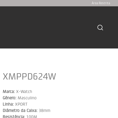
Área Restrita
XMPPD624W
Marca:
X-Watch
Gênero:
Masculino
Linha:
XPORT
Diâmetro da Caixa:
38mm
Resistência:
100M