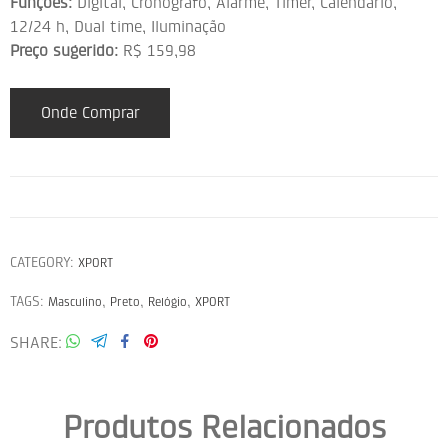
Funções:
Digital, Cronógrafo, Alarme, Timer, Calendário,
12/24 h, Dual time, Iluminação
Preço sugerido:
R$ 159,98
Onde Comprar
CATEGORY:
XPORT
TAGS:
,
,
,
Masculino
Preto
Relógio
XPORT
SHARE
Produtos Relacionados