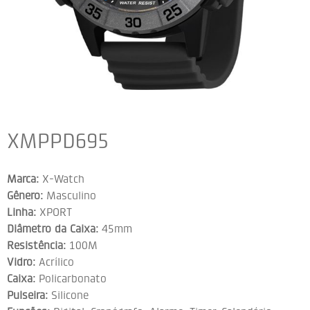
XMPPD695
Marca:
X-Watch
Gênero:
Masculino
Linha:
XPORT
Diâmetro da Caixa:
45mm
Resistência:
100M
Vidro:
Acrílico
Caixa:
Policarbonato
Pulseira:
Silicone