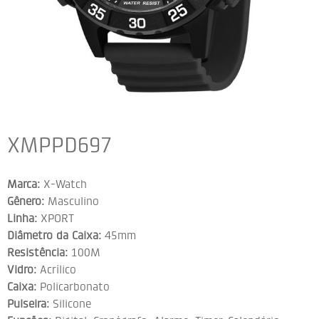
XMPPD697
Marca:
X-Watch
Gênero:
Masculino
Linha:
XPORT
Diâmetro da Caixa:
45mm
Resistência:
100M
Vidro:
Acrílico
Caixa:
Policarbonato
Pulseira:
Silicone