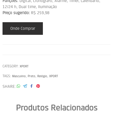
Funções:
Digital, Cronógrafo, Alarme, Timer, Calendário,
12/24 h, Dual time, Iluminação
Preço sugerido:
R$ 259,98
Onde Comprar
CATEGORY:
XPORT
TAGS:
,
,
,
Masculino
Preto
Relógio
XPORT
SHARE
Produtos Relacionados