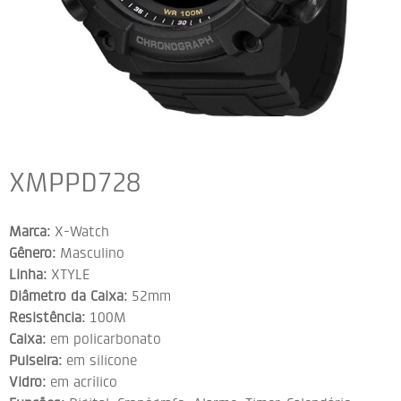
XMPPD728
Marca:
X-Watch
Gênero:
Masculino
Linha:
XTYLE
Diâmetro da Caixa:
52mm
Resistência:
100M
Caixa:
em policarbonato
Pulseira:
em silicone
Vidro:
em acrílico