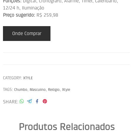
Funções:
Digital, Cronógrafo, Alarme, Timer, Calendário,
12/24 h, Iluminação
Preço sugerido:
R$ 259,98
Onde Comprar
CATEGORY:
XTYLE
TAGS:
,
,
,
Chumbo
Masculino
Relógio
Xtyle
SHARE
Produtos Relacionados