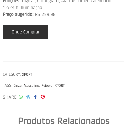
Funções:
Digital, Cronógrafo, Alarme, Timer, Calendário,
12/24 h, Iluminação
Preço sugerido:
R$ 259,98
Onde Comprar
CATEGORY:
XPORT
TAGS:
,
,
,
Cinza
Masculino
Relógio
XPORT
SHARE
Produtos Relacionados