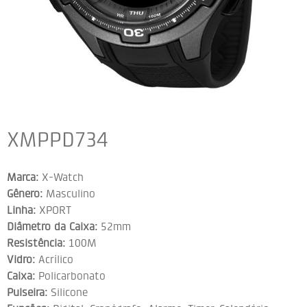
XMPPD734
Marca:
X-Watch
Gênero:
Masculino
Linha:
XPORT
Diâmetro da Caixa:
52mm
Resistência:
100M
Vidro:
Acrílico
Caixa:
Policarbonato
Pulseira:
Silicone