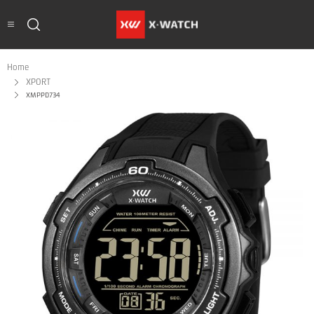
Home
XPORT
XMPPD734